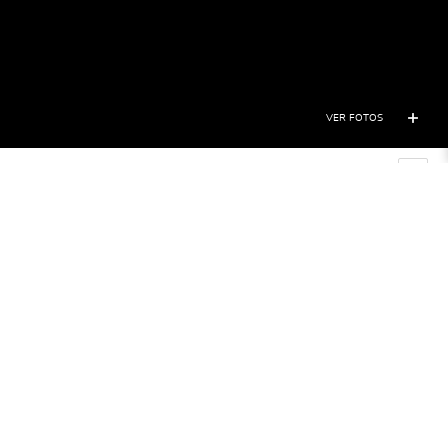
VER FOTOS
Inicio
Helsinki
TOURS Y ACTIVIDADES
INICIO
BLOG
TOURS A PIE Y ACTIVIDADES
EN HELSINKI
FREE TOURS