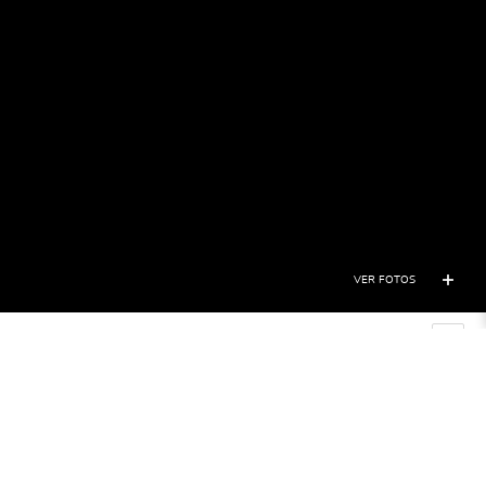
VER FOTOS
Inicio
Gante
INICIO
BLOG
SOBRE GANTE